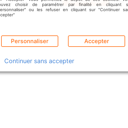
Contactez-nous
mobile
Emploi
ouvez choisir de paramétrer par finalité en cliquant s
Commerces
Menu
& Services
personnaliser" ou les refuser en cliquant sur "Continuer sa
ccepter"
Personnaliser
Accepter
Continuer sans accepter