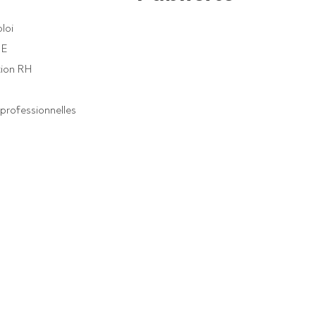
loi
PE
ion RH
professionnelles