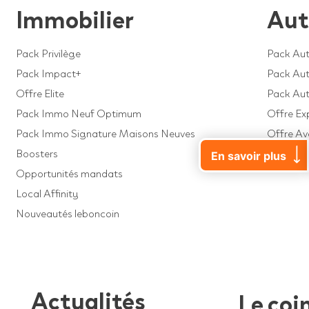
Immobilier
Aut
Pack Privilège
Pack Aut
Pack Impact+
Pack Auto
Offre Elite
Pack Au
Pack Immo Neuf Optimum
Offre Ex
Pack Immo Signature Maisons Neuves
Offre A
Boosters
Offre Dé
En savoir plus
Opportunités mandats
Local Affinity
Nouveautés leboncoin
Actualités
Le coi