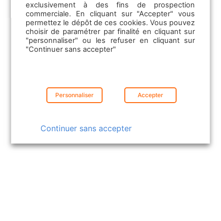
exclusivement à des fins de prospection
commerciale. En cliquant sur "Accepter" vous
permettez le dépôt de ces cookies. Vous pouvez
choisir de paramétrer par finalité en cliquant sur
"personnaliser" ou les refuser en cliquant sur
"Continuer sans accepter"
13/03/2025
Personnaliser
Accepter
Baromètre Énergies 2024 : les
Français choisissent l’hybride !
Continuer sans accepter
La transition énergétique du secteur
automobile s'accélère. En 2035, les
voitures thermiques neuves seront
interdites à…
Lire la suite