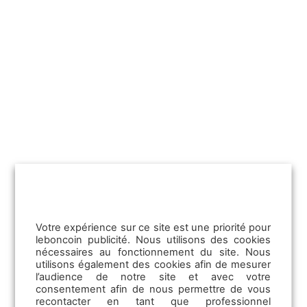
03/04/2025
Tesla d’occasion : quelle place sur le
marché automobile en 2025 ?
Les ventes de Tesla ont connu un
effondrement significatif en Europe. Sur la
période janvier-février 2025, les ventes…
Lire la suite
Votre expérience sur ce site est une priorité pour
leboncoin publicité. Nous utilisons des cookies
nécessaires au fonctionnement du site. Nous
utilisons également des cookies afin de mesurer
l’audience de notre site et avec votre
consentement afin de nous permettre de vous
recontacter en tant que professionnel