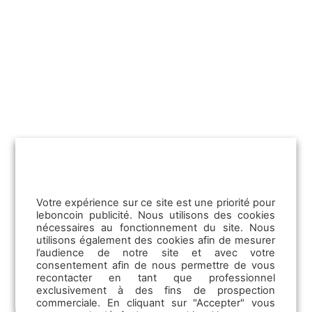
Votre expérience sur ce site est une priorité pour
leboncoin publicité. Nous utilisons des cookies
nécessaires au fonctionnement du site. Nous
utilisons également des cookies afin de mesurer
l’audience de notre site et avec votre
18/07/2025
consentement afin de nous permettre de vous
Marché VO : prix en baisse ce
recontacter en tant que professionnel
exclusivement à des fins de prospection
trimestre, une opportunité pour les
commerciale. En cliquant sur "Accepter" vous
pros