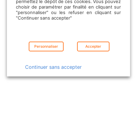
permettez le dépôt de ces cookies. Vous pouvez
choisir de paramétrer par finalité en cliquant sur
Le marché des voitures d’occasion montre
"personnaliser" ou les refuser en cliquant sur
des signes d’apaisement. Selon le dernier
"Continuer sans accepter"
baromètre trimestriel publié par…
Lire la suite
Personnaliser
Accepter
Continuer sans accepter