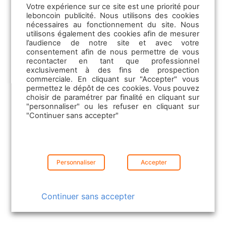
Votre expérience sur ce site est une priorité pour
démentent pas. En cumul annuel, la barre du
leboncoin publicité. Nous utilisons des cookies
million d’unités immatriculées a péniblement
nécessaires au fonctionnement du site. Nous
été franchie en août. Depuis janvier, à
utilisons également des cookies afin de mesurer
période constante sur un an, ce cumul
l’audience de notre site et avec votre
annuel est en recul de -7,1 %.
consentement afin de nous permettre de vous
recontacter en tant que professionnel
exclusivement à des fins de prospection
Les résultats de juillet confirment d’ailleurs
commerciale. En cliquant sur "Accepter" vous
que l’attentisme reste de mise du côté des
permettez le dépôt de ces cookies. Vous pouvez
acheteurs. En place depuis le 1er juillet, la
choisir de paramétrer par finalité en cliquant sur
réforme du
bonus écologique
n’a pas
"personnaliser" ou les refuser en cliquant sur
"Continuer sans accepter"
encore bouleversé les
dynamiques de
vente
. Lesquelles pourraient toutefois frémir
davantage sur le segment électrique. Le
gouvernement vient en effet d’annoncer un
bonus supplémentaire de 1000 euros, à
Personnaliser
Accepter
partir du 1er octobre, pour certaines
voitures électriques
. La condition à
respecter pour y prétendre étant que le
Continuer sans accepter
véhicule soit assemblé en Europe et équipé
d’une batterie européenne.