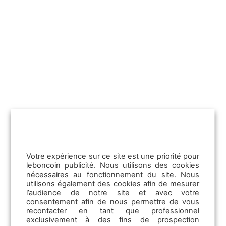
2026. Il intègre désormais de nouveaux
filtres de comparaison, le positionnement
prix des annonces concurrences et une
version app (iOS et Android). De quoi
permettre aux professionnels d’ajuster leur
stratégie en temps réel, en concession
comme en déplacement.
Expert et PAE : les offres
leboncoin auto 2026 pour vendre
plus vite
Votre expérience sur ce site est une priorité pour
leboncoin publicité. Nous utilisons des cookies
Les
offres leboncoin auto 2026
s’articulent
nécessaires au fonctionnement du site. Nous
autour de deux solutions premium. L’
Offre
utilisons également des cookies afin de mesurer
Expert
s’adresse ainsi aux utilisateurs en
l’audience de notre site et avec votre
consentement afin de nous permettre de vous
dépôt manuel. Le
Pack Auto Exclusivité
est
recontacter en tant que professionnel
quant à lui destiné aux pros équipés d’une
exclusivement à des fins de prospection
solution logicielle. Ces deux offres