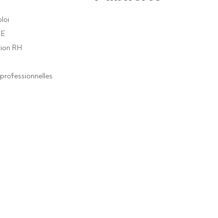
loi
PE
ion RH
professionnelles