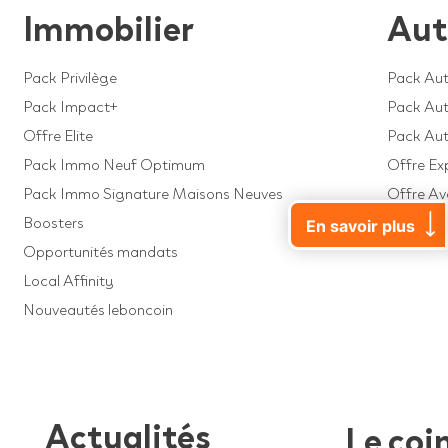
Immobilier
Aut
Pack Privilège
Pack Aut
Pack Impact+
Pack Auto
Offre Elite
Pack Au
Pack Immo Neuf Optimum
Offre Ex
Pack Immo Signature Maisons Neuves
Offre A
Boosters
Offre Dé
En savoir plus
Opportunités mandats
Local Affinity
Nouveautés leboncoin
Actualités
Le coi