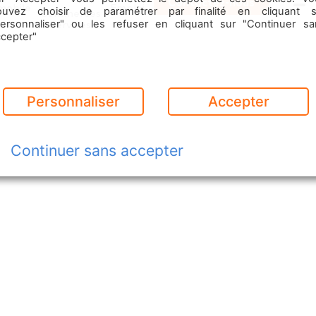
Contactez-nous
mobile
Emploi
ouvez choisir de paramétrer par finalité en cliquant s
Commerces
Menu
& Services
personnaliser" ou les refuser en cliquant sur "Continuer sa
ccepter"
Personnaliser
Accepter
Continuer sans accepter