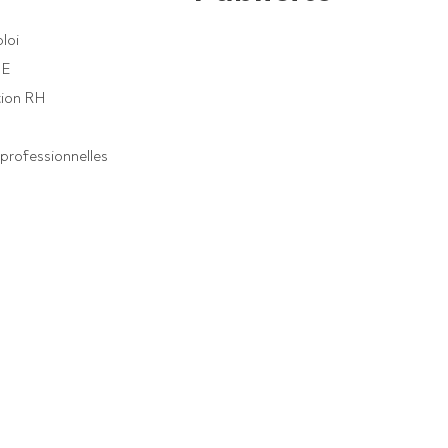
loi
PE
ion RH
professionnelles