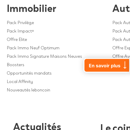
Immobilier
Aut
Pack Privilège
Pack Aut
Pack Impact+
Pack Auto
Offre Elite
Pack Au
Pack Immo Neuf Optimum
Offre Ex
Pack Immo Signature Maisons Neuves
Offre A
Boosters
Offre Dé
En savoir plus
Opportunités mandats
Local Affinity
Nouveautés leboncoin
Actualités
Le coi