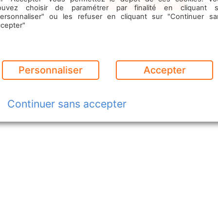
Contactez-nous
mobile
Emploi
ouvez choisir de paramétrer par finalité en cliquant s
Commerces
Menu
& Services
personnaliser" ou les refuser en cliquant sur "Continuer sa
ccepter"
Personnaliser
Accepter
Continuer sans accepter