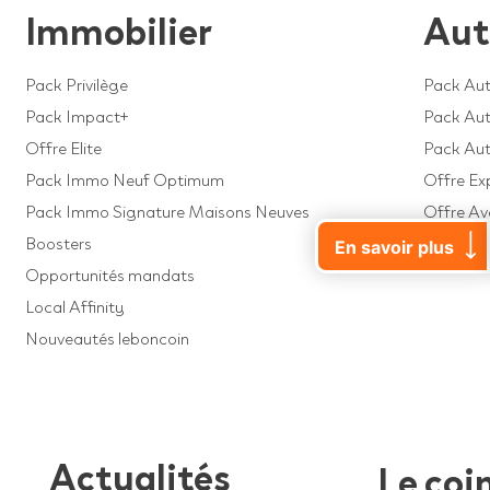
Immobilier
Aut
Pack Privilège
Pack Aut
Pack Impact+
Pack Auto
Offre Elite
Pack Au
Pack Immo Neuf Optimum
Offre Ex
Pack Immo Signature Maisons Neuves
Offre A
Boosters
Offre Dé
En savoir plus
Opportunités mandats
Local Affinity
Nouveautés leboncoin
Actualités
Le coi