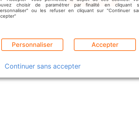
Contactez-nous
mobile
Emploi
ouvez choisir de paramétrer par finalité en cliquant s
Commerces
Menu
& Services
personnaliser" ou les refuser en cliquant sur "Continuer sa
ccepter"
Personnaliser
Accepter
Continuer sans accepter