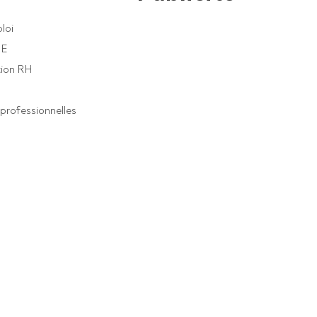
loi
PE
ion RH
professionnelles