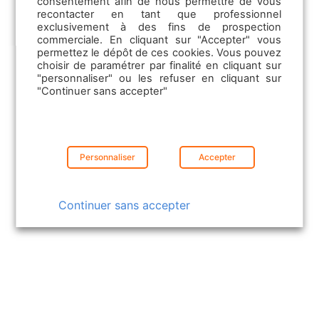
consentement afin de nous permettre de vous
recontacter en tant que professionnel
Vendre une maison avec piscine :
exclusivement à des fins de prospection
découvrez comment l’estimer, valoriser
commerciale. En cliquant sur "Accepter" vous
son annonce et en faire un levier de
permettez le dépôt de ces cookies. Vous pouvez
contacts…
choisir de paramétrer par finalité en cliquant sur
"personnaliser" ou les refuser en cliquant sur
"Continuer sans accepter"
Lire la suite
Personnaliser
Accepter
Continuer sans accepter