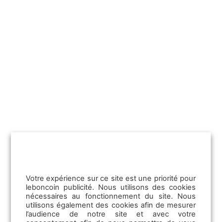
La Communication RH
La CVthèque
Les Formations professionnelles
Votre expérience sur ce site est une priorité pour
29/07/2026
leboncoin publicité. Nous utilisons des cookies
Vendre une maison avec piscine :
nécessaires au fonctionnement du site. Nous
comment en faire un vrai atout ?
utilisons également des cookies afin de mesurer
l’audience de notre site et avec votre