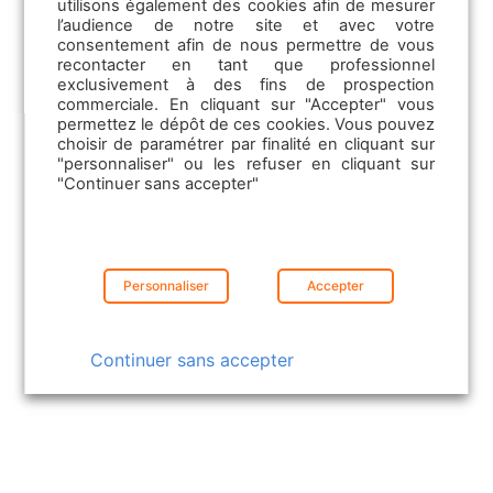
utilisons également des cookies afin de mesurer
l’audience de notre site et avec votre
consentement afin de nous permettre de vous
recontacter en tant que professionnel
exclusivement à des fins de prospection
commerciale. En cliquant sur "Accepter" vous
permettez le dépôt de ces cookies. Vous pouvez
choisir de paramétrer par finalité en cliquant sur
"personnaliser" ou les refuser en cliquant sur
"Continuer sans accepter"
«
Avec 29 millions de Français qui se
rendent sur leboncoin tous les mois,
Personnaliser
Accepter
nous avons une place très privilégiée
pour décrypter, synthétiser et analyser
Continuer sans accepter
les comportements. Depuis bientôt 15
ans, nous grandissons avec les
Français et nous tenons un rôle
incomparable dans l’émergence de la