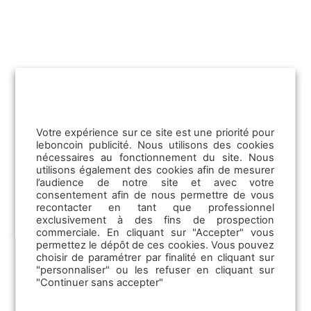
Votre expérience sur ce site est une priorité pour
leboncoin publicité. Nous utilisons des cookies
nécessaires au fonctionnement du site. Nous
utilisons également des cookies afin de mesurer
l’audience de notre site et avec votre
consentement afin de nous permettre de vous
recontacter en tant que professionnel
exclusivement à des fins de prospection
25/06/2026
commerciale. En cliquant sur "Accepter" vous
Canicule et immobilier : la chaleur
permettez le dépôt de ces cookies. Vous pouvez
choisir de paramétrer par finalité en cliquant sur
devient un nouveau critère d’achat
"personnaliser" ou les refuser en cliquant sur
"Continuer sans accepter"
La chaleur devient un critère immobilier à