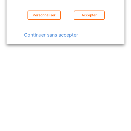
part entière. Découvrez comment les pros
peuvent adapter leurs estimations,…
Personnaliser
Accepter
Lire la suite
Continuer sans accepter