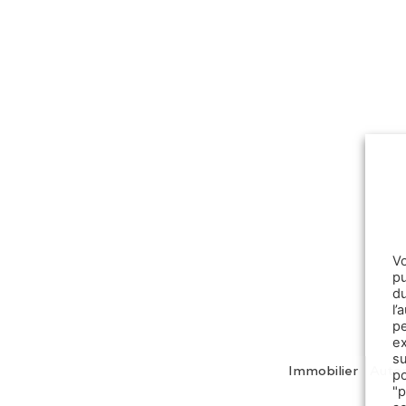
V
pu
d
l
p
e
s
Immobilier
Auto
p
"