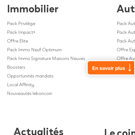
Immobilier
Aut
Pack Privilège
Pack Aut
Pack Impact+
Pack Auto
Offre Elite
Pack Au
Pack Immo Neuf Optimum
Offre Ex
Pack Immo Signature Maisons Neuves
Offre A
Boosters
Offre Dé
En savoir plus
Opportunités mandats
Local Affinity
Nouveautés leboncoin
Actualités
Le coi