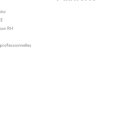
loi
PE
ion RH
professionnelles