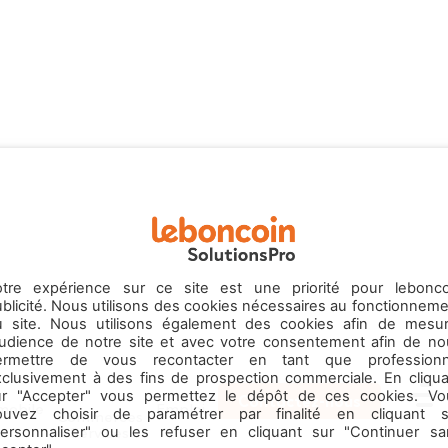
otre expérience sur ce site est une priorité pour lebonco
blicité. Nous utilisons des cookies nécessaires au fonctionnem
u site. Nous utilisons également des cookies afin de mesur
’audience de notre site et avec votre consentement afin de no
ermettre de vous recontacter en tant que professionn
xclusivement à des fins de prospection commerciale. En cliqua
ur "Accepter" vous permettez le dépôt de ces cookies. Vo
Contactez-nous
mobile
Emploi
ouvez choisir de paramétrer par finalité en cliquant s
Commerces
Menu
& Services
personnaliser" ou les refuser en cliquant sur "Continuer sa