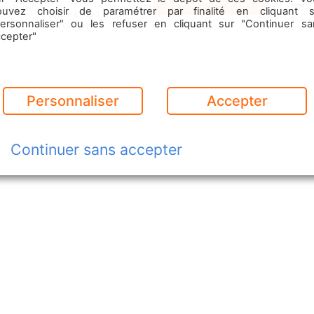
Contactez-nous
mobile
Emploi
ouvez choisir de paramétrer par finalité en cliquant s
Commerces
Menu
& Services
personnaliser" ou les refuser en cliquant sur "Continuer sa
ccepter"
Personnaliser
Accepter
Continuer sans accepter