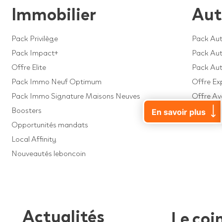
Immobilier
Aut
Pack Privilège
Pack Aut
Pack Impact+
Pack Auto
Offre Elite
Pack Au
Pack Immo Neuf Optimum
Offre Ex
Pack Immo Signature Maisons Neuves
Offre A
Boosters
Offre Dé
En savoir plus
Opportunités mandats
Local Affinity
Nouveautés leboncoin
Actualités
Le coi