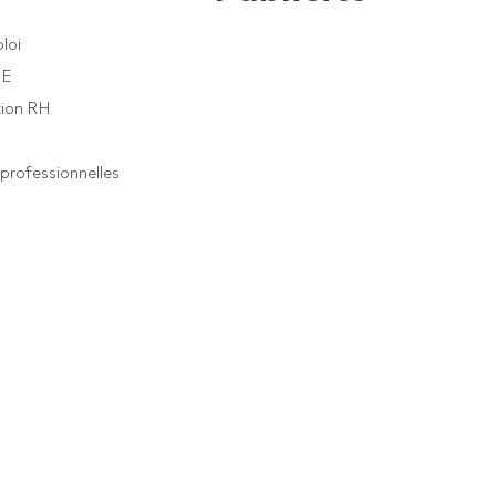
loi
PE
ion RH
professionnelles