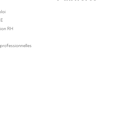
loi
PE
ion RH
professionnelles