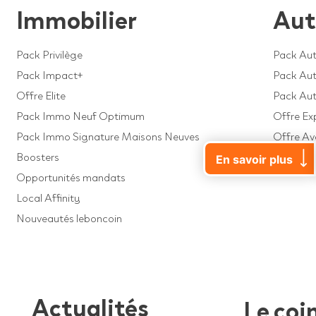
Immobilier
Aut
Pack Privilège
Pack Aut
Pack Impact+
Pack Auto
Offre Elite
Pack Au
Pack Immo Neuf Optimum
Offre Ex
Pack Immo Signature Maisons Neuves
Offre A
Boosters
Offre Dé
En savoir plus
Opportunités mandats
Local Affinity
Nouveautés leboncoin
Actualités
Le coi