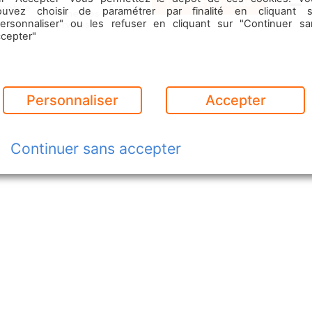
Contactez-nous
mobile
Emploi
ouvez choisir de paramétrer par finalité en cliquant s
Commerces
Menu
& Services
personnaliser" ou les refuser en cliquant sur "Continuer sa
ccepter"
Personnaliser
Accepter
Continuer sans accepter