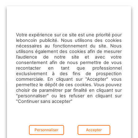
offres. Mais également d’élargir votre
prospection et de mieux accompagner vos
clients. L’enjeu étant de vous positionner dès
maintenant sur les futurs moteurs de
croissance du marché. Voici quelques leviers
Votre expérience sur ce site est une priorité pour
à activer :
leboncoin publicité. Nous utilisons des cookies
nécessaires au fonctionnement du site. Nous
utilisons également des cookies afin de mesurer
- Anticipez les grands projets
l’audience de notre site et avec votre
consentement afin de nous permettre de vous
structurants
recontacter en tant que professionnel
exclusivement à des fins de prospection
commerciale. En cliquant sur "Accepter" vous
permettez le dépôt de ces cookies. Vous pouvez
La mise en service progressive du Grand
choisir de paramétrer par finalité en cliquant sur
Paris Express peut vous aider à identifier les
"personnaliser" ou les refuser en cliquant sur
futures zones en croissance. Certaines
"Continuer sans accepter"
gares encore en travaux constituent ainsi
des leviers de valorisation puissants.
Personnaliser
Accepter
- Capitalisez
sur les communes à fort