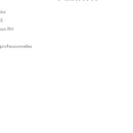
loi
PE
ion RH
professionnelles