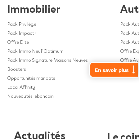
Immobilier
Aut
Pack Privilège
Pack Aut
Pack Impact+
Pack Auto
Offre Elite
Pack Au
Pack Immo Neuf Optimum
Offre Ex
Pack Immo Signature Maisons Neuves
Offre A
Boosters
Offre Dé
En savoir plus
Opportunités mandats
Local Affinity
Nouveautés leboncoin
Actualités
Le coi