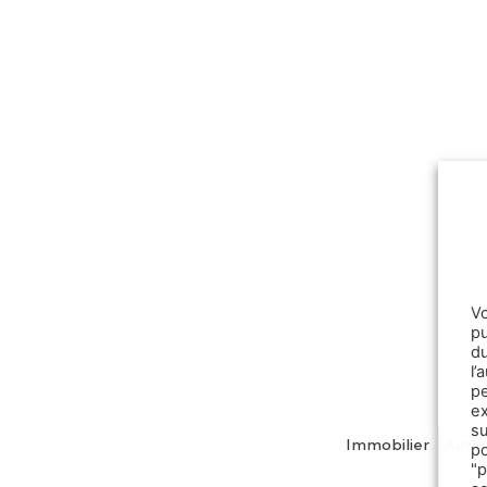
V
pu
d
l
p
e
s
Immobilier
Auto
p
"