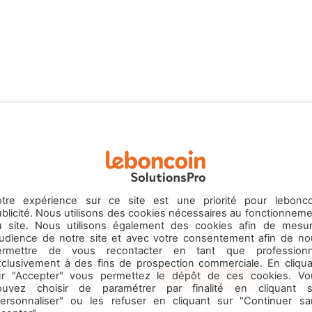
otre expérience sur ce site est une priorité pour lebonco
blicité. Nous utilisons des cookies nécessaires au fonctionnem
u site. Nous utilisons également des cookies afin de mesur
’audience de notre site et avec votre consentement afin de no
ermettre de vous recontacter en tant que professionn
xclusivement à des fins de prospection commerciale. En cliqua
ur "Accepter" vous permettez le dépôt de ces cookies. Vo
Contactez-nous
mobile
Emploi
ouvez choisir de paramétrer par finalité en cliquant s
Commerces
Menu
& Services
personnaliser" ou les refuser en cliquant sur "Continuer sa