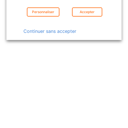
15/06/2026
Personnaliser
Accepter
Relation client immobilier : comment
créer la confiance ?
Continuer sans accepter
Cet épisode s'inscrit dans un contexte
précis. Celui d'un marché immobilier qui a
profondément changé. Désormais, les…
Lire la suite