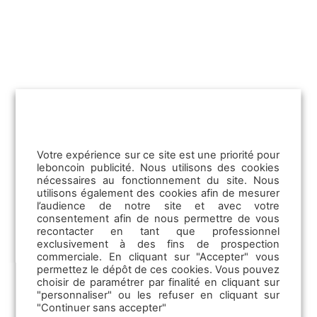
Nouveautés leboncoin
Publicit
11/05/2026
Votre expérience sur ce site est une priorité pour
Passeport numérique des produits :
leboncoin publicité. Nous utilisons des cookies
nécessaires au fonctionnement du site. Nous
que doivent savoir les pros ?
utilisons également des cookies afin de mesurer
l’audience de notre site et avec votre
Emploi
consentement afin de nous permettre de vous
L'Union européenne accélère sa
recontacter en tant que professionnel
transformation numérique. Au cœur de
exclusivement à des fins de prospection
Les offres d’emploi
cette dynamique : le passeport numérique
commerciale. En cliquant sur "Accepter" vous
Les solutions TPE
des…
permettez le dépôt de ces cookies. Vous pouvez
choisir de paramétrer par finalité en cliquant sur
La Communication RH
"personnaliser" ou les refuser en cliquant sur
Lire la suite
La CVthèque
"Continuer sans accepter"