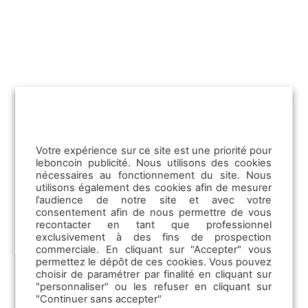
Nouveautés leboncoin
Publicit
04/03/2026
Votre expérience sur ce site est une priorité pour
Pass Locataire+ : le nouvel allié des
leboncoin publicité. Nous utilisons des cookies
nécessaires au fonctionnement du site. Nous
agences immo
utilisons également des cookies afin de mesurer
l’audience de notre site et avec votre
Emploi
consentement afin de nous permettre de vous
Pensé pour être efficient, le Pass
recontacter en tant que professionnel
Locataire+ du boncoin immo répond aux
exclusivement à des fins de prospection
Les offres d’emploi
défis concrets du marché locatif en
commerciale. En cliquant sur "Accepter" vous
Les solutions TPE
France.…
permettez le dépôt de ces cookies. Vous pouvez
choisir de paramétrer par finalité en cliquant sur
La Communication RH
"personnaliser" ou les refuser en cliquant sur
Lire la suite
La CVthèque
"Continuer sans accepter"