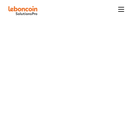
Pack Immo Signature Maisons Neuves
Boosters
Opportunités mandats
Local Affinity
Nouveautés leboncoin
offres
Contactez-nous
Publicit
Tous
Immobilier