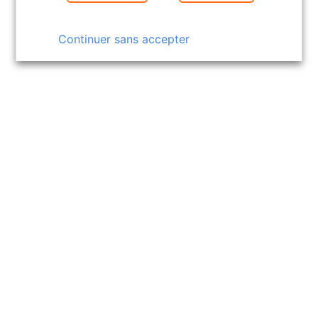
Continuer sans accepter
06/11/2025
Mandat exclusif : la méthode pour
performer
Boostez vos mandats exclusifs en alliant
méthode, réactivité et solutions de
visibilité performantes. Une stratégie…
Lire la suite