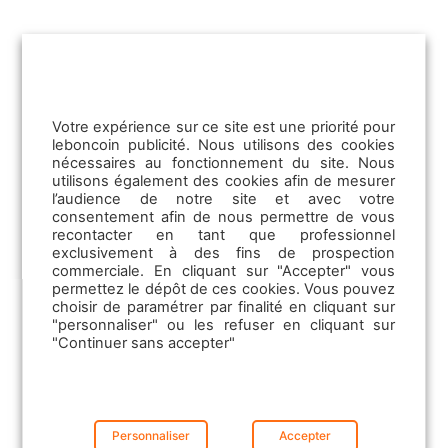
12/11/2025
Votre expérience sur ce site est une priorité pour
leboncoin publicité. Nous utilisons des cookies
Comment capter davantage de
nécessaires au fonctionnement du site. Nous
contacts ?
utilisons également des cookies afin de mesurer
l’audience de notre site et avec votre
consentement afin de nous permettre de vous
Découvrez 3 leviers concrets pour
recontacter en tant que professionnel
renforcer votre visibilité et générer plus
exclusivement à des fins de prospection
de contacts qualifiés avec les solutions…
commerciale. En cliquant sur "Accepter" vous
permettez le dépôt de ces cookies. Vous pouvez
choisir de paramétrer par finalité en cliquant sur
Lire la suite
"personnaliser" ou les refuser en cliquant sur
"Continuer sans accepter"
Personnaliser
Accepter