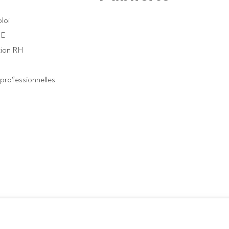
loi
PE
ion RH
professionnelles