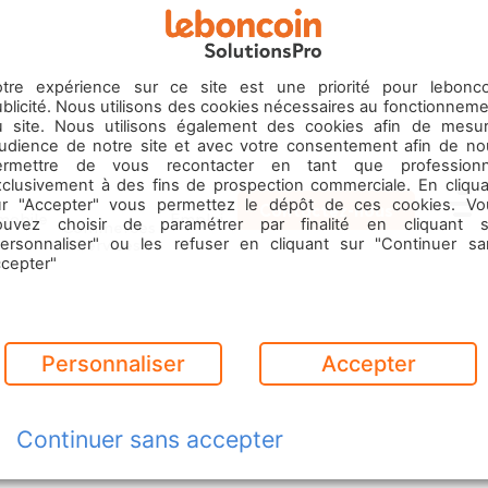
otre expérience sur ce site est une priorité pour lebonco
blicité. Nous utilisons des cookies nécessaires au fonctionnem
u site. Nous utilisons également des cookies afin de mesur
’audience de notre site et avec votre consentement afin de no
ermettre de vous recontacter en tant que professionn
xclusivement à des fins de prospection commerciale. En cliqua
ur "Accepter" vous permettez le dépôt de ces cookies. Vo
Contactez-nous
mobile
Emploi
ouvez choisir de paramétrer par finalité en cliquant s
Commerces
Menu
& Services
personnaliser" ou les refuser en cliquant sur "Continuer sa
ccepter"
Personnaliser
Accepter
Continuer sans accepter