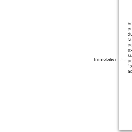
V
pu
d
l
p
e
s
Immobilier
Auto
p
"
a