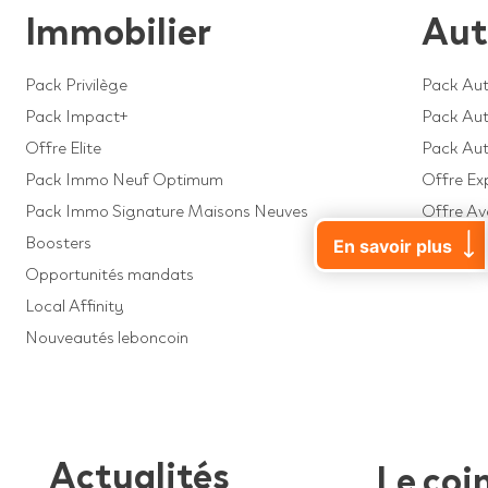
Immobilier
Aut
Pack Privilège
Pack Aut
Pack Impact+
Pack Auto
Offre Elite
Pack Au
Pack Immo Neuf Optimum
Offre Ex
Pack Immo Signature Maisons Neuves
Offre A
Boosters
Offre Dé
En savoir plus
Opportunités mandats
Local Affinity
Nouveautés leboncoin
Actualités
Le coi