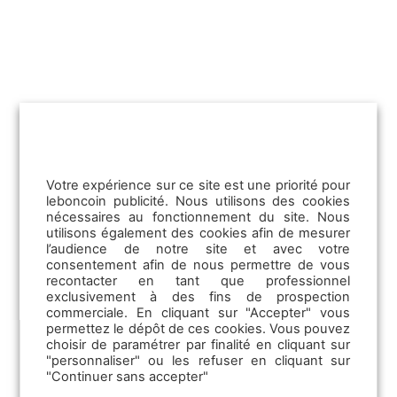
Nouveautés leboncoin
Publicit
Votre expérience sur ce site est une priorité pour
12/09/2025
leboncoin publicité. Nous utilisons des cookies
La mode durable, bien plus qu’une
nécessaires au fonctionnement du site. Nous
simple tendance
utilisons également des cookies afin de mesurer
l’audience de notre site et avec votre
consentement afin de nous permettre de vous
Emploi
recontacter en tant que professionnel
Ces dernières années, la mode durable a
exclusivement à des fins de prospection
considérablement bouleversé les
Les offres d’emploi
commerciale. En cliquant sur "Accepter" vous
comportements d'achat. Ainsi, parmi les…
permettez le dépôt de ces cookies. Vous pouvez
Les solutions TPE
choisir de paramétrer par finalité en cliquant sur
La Communication RH
"personnaliser" ou les refuser en cliquant sur
Lire la suite
"Continuer sans accepter"
La CVthèque