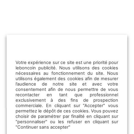
Nouveautés leboncoin
Publicit
Votre expérience sur ce site est une priorité pour
01/08/2025
leboncoin publicité. Nous utilisons des cookies
Glamping : une tendance à suivre pour
nécessaires au fonctionnement du site. Nous
les pros de l’auto !
utilisons également des cookies afin de mesurer
l’audience de notre site et avec votre
consentement afin de nous permettre de vous
Emploi
recontacter en tant que professionnel
Les vacances de type glamping attirent en
exclusivement à des fins de prospection
particulier un public jeune. Par exemple,
Les offres d’emploi
commerciale. En cliquant sur "Accepter" vous
près de 30 % des 18-34 ans…
permettez le dépôt de ces cookies. Vous pouvez
Les solutions TPE
choisir de paramétrer par finalité en cliquant sur
La Communication RH
"personnaliser" ou les refuser en cliquant sur
Lire la suite
"Continuer sans accepter"
La CVthèque