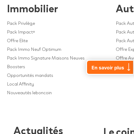
Immobilier
Aut
Pack Privilège
Pack Aut
Pack Impact+
Pack Auto
Offre Elite
Pack Au
Pack Immo Neuf Optimum
Offre Ex
Pack Immo Signature Maisons Neuves
Offre A
Boosters
Offre Dé
En savoir plus
Opportunités mandats
Local Affinity
Nouveautés leboncoin
Actualités
Le coi