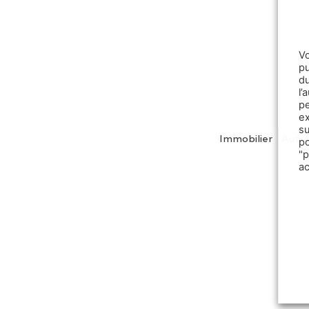
V
pu
d
l
p
e
s
Immobilier
Auto
p
"
a