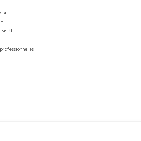
loi
PE
ion RH
professionnelles