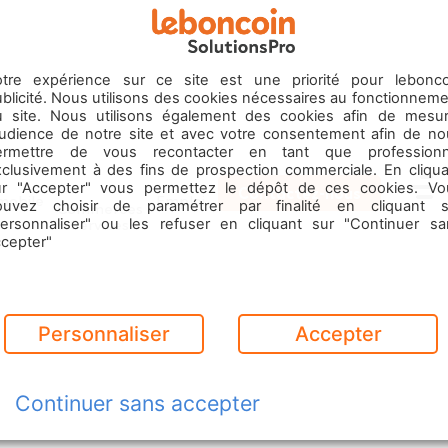
otre expérience sur ce site est une priorité pour lebonco
blicité. Nous utilisons des cookies nécessaires au fonctionnem
u site. Nous utilisons également des cookies afin de mesur
’audience de notre site et avec votre consentement afin de no
ermettre de vous recontacter en tant que professionn
xclusivement à des fins de prospection commerciale. En cliqua
ur "Accepter" vous permettez le dépôt de ces cookies. Vo
Contactez-nous
mobile
Emploi
ouvez choisir de paramétrer par finalité en cliquant s
Commerces
Menu
& Services
personnaliser" ou les refuser en cliquant sur "Continuer sa
ccepter"
Personnaliser
Accepter
Continuer sans accepter