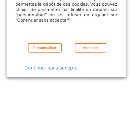
permettez le dépôt de ces cookies. Vous pouvez
choisir de paramétrer par finalité en cliquant sur
"personnaliser" ou les refuser en cliquant sur
"Continuer sans accepter"
17/07/2023
Confiance et résilience : aborder le
Personnaliser
Accepter
marché de l’immobilier en 2023
Continuer sans accepter
Dans Perspectives immobilières, le
podcast signé leboncoin, découvrez
comment utiliser les outils numériques
pour…
Lire la suite