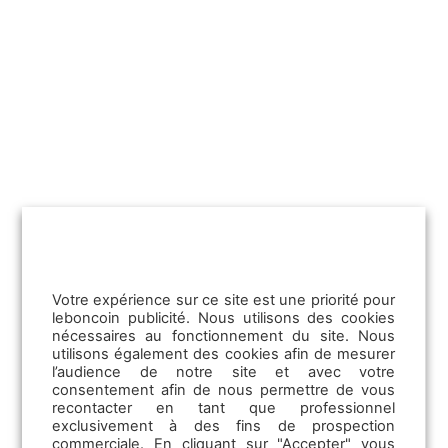
Se différencier dans un marché
immobilier ralenti
Découvrez nos conseils pour se
différencier dans un marché immobilier
ralenti avec notre 4e épisode du
podcast…
Lire la suite
Votre expérience sur ce site est une priorité pour
leboncoin publicité. Nous utilisons des cookies
nécessaires au fonctionnement du site. Nous
utilisons également des cookies afin de mesurer
l’audience de notre site et avec votre
consentement afin de nous permettre de vous
recontacter en tant que professionnel
exclusivement à des fins de prospection
commerciale. En cliquant sur "Accepter" vous