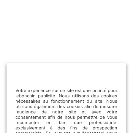
Pros de l’auto : bénéficiez d’expertises
et de données exclusives
Profitez des rencontres organisées par
leboncoin pour les pros de l'auto jusqu’en
février 2025 pour découvrir les…
Lire la suite
Votre expérience sur ce site est une priorité pour
leboncoin publicité. Nous utilisons des cookies
nécessaires au fonctionnement du site. Nous
utilisons également des cookies afin de mesurer
l’audience de notre site et avec votre
consentement afin de nous permettre de vous
recontacter en tant que professionnel
exclusivement à des fins de prospection