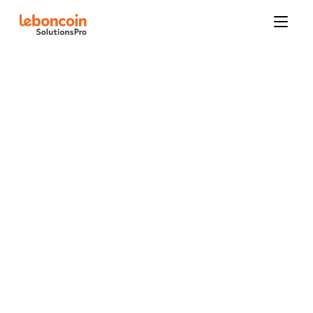
Pack Immo Neuf Optimum
Pack Immo Signature Maisons Neuves
Boosters
Opportunités mandats
Local Affinity
Nouveautés leboncoin
2024
Contactez-nous
Tous
Automobile
Publicit