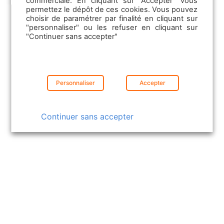
commerciale. En cliquant sur "Accepter" vous
permettez le dépôt de ces cookies. Vous pouvez
choisir de paramétrer par finalité en cliquant sur
"personnaliser" ou les refuser en cliquant sur
"Continuer sans accepter"
09/08/2024
Essor de la vanlife : comment
Personnaliser
Accepter
capitaliser sur cette tendance ?
Exploitez la tendance de la vanlife pour
Continuer sans accepter
améliorer vos ventes. Attirez de nouveaux
clients en capitalisant sur ce…
Lire la suite