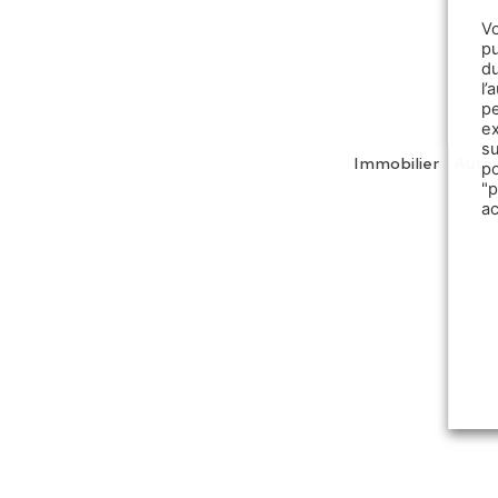
V
pu
d
l
p
e
s
Immobilier
Auto
p
"
a