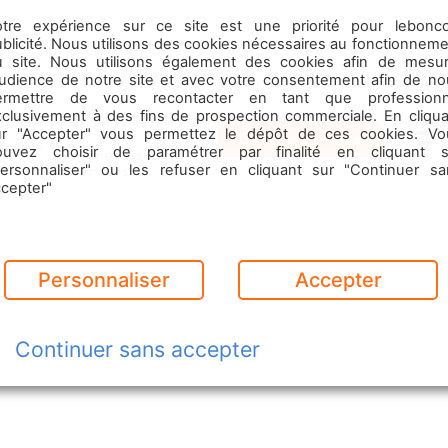
otre expérience sur ce site est une priorité pour lebonco
blicité. Nous utilisons des cookies nécessaires au fonctionnem
u site. Nous utilisons également des cookies afin de mesur
’audience de notre site et avec votre consentement afin de no
ermettre de vous recontacter en tant que professionn
xclusivement à des fins de prospection commerciale. En cliqua
ur "Accepter" vous permettez le dépôt de ces cookies. Vo
Contactez-nous
mobile
Emploi
ouvez choisir de paramétrer par finalité en cliquant s
Commerces
Menu
& Services
personnaliser" ou les refuser en cliquant sur "Continuer sa
ccepter"
Personnaliser
Accepter
Continuer sans accepter