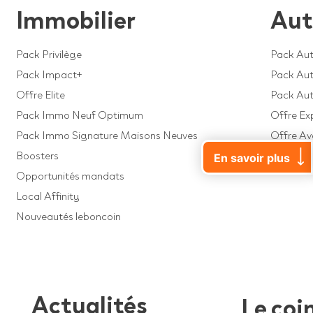
Immobilier
Aut
Pack Privilège
Pack Aut
Pack Impact+
Pack Auto
Offre Elite
Pack Au
Pack Immo Neuf Optimum
Offre Ex
Pack Immo Signature Maisons Neuves
Offre A
Boosters
Offre Dé
En savoir plus
Opportunités mandats
Local Affinity
Nouveautés leboncoin
Actualités
Le coi