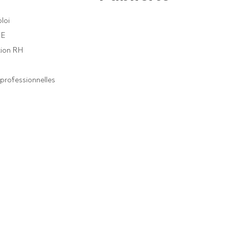
loi
PE
ion RH
professionnelles