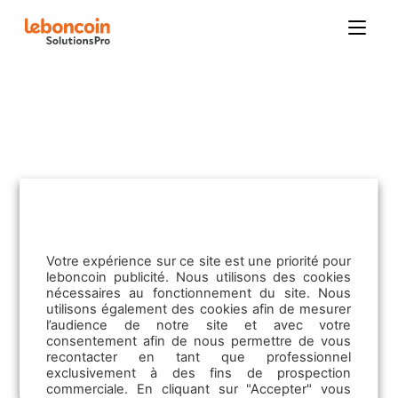
[woocommerce_my_account]
Immobilier
Contactez-nous
Pack Privilège
Votre expérience sur ce site est une priorité pour
Pack Impact+
leboncoin publicité. Nous utilisons des cookies
nécessaires au fonctionnement du site. Nous
Offre Elite
utilisons également des cookies afin de mesurer
Pack Immo Neuf Optimum
Informations légales
l’audience de notre site et avec votre
consentement afin de nous permettre de vous
Pack Immo Signature Maisons Neuves
recontacter en tant que professionnel
Boosters
exclusivement à des fins de prospection
Mentions légales
commerciale. En cliquant sur "Accepter" vous
Opportunités mandats