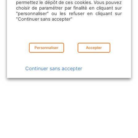
permettez le dépôt de ces cookies. Vous pouvez
Local Affinity
choisir de paramétrer par finalité en cliquant sur
CGU
"personnaliser" ou les refuser en cliquant sur
Nouveautés leboncoin
"Continuer sans accepter"
Solutions Pro
Politique de confidentialité
Personnaliser
Accepter
leboncoin Publicité
Publicit
Continuer sans accepter
leboncoin
Emploi
Agriaffaires
Les offres d’emploi
MachineryZone
Les solutions TPE
La Communication RH
Truckscorner
La CVthèque
Les Formations professionnelles