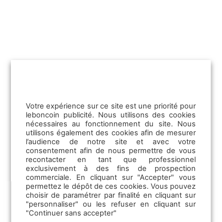
Nouveautés leboncoin
Une question sur cette vidéo ?
Posez votre question
Publicit
Votre expérience sur ce site est une priorité pour
leboncoin publicité. Nous utilisons des cookies
Cette vidéo vous a-t-elle été utile ?
nécessaires au fonctionnement du site. Nous
utilisons également des cookies afin de mesurer
l’audience de notre site et avec votre
Emploi
consentement afin de nous permettre de vous
recontacter en tant que professionnel
exclusivement à des fins de prospection
Les offres d’emploi
commerciale. En cliquant sur "Accepter" vous
permettez le dépôt de ces cookies. Vous pouvez
Les solutions TPE
choisir de paramétrer par finalité en cliquant sur
La Communication RH
"personnaliser" ou les refuser en cliquant sur
"Continuer sans accepter"
La CVthèque
Retour au programme