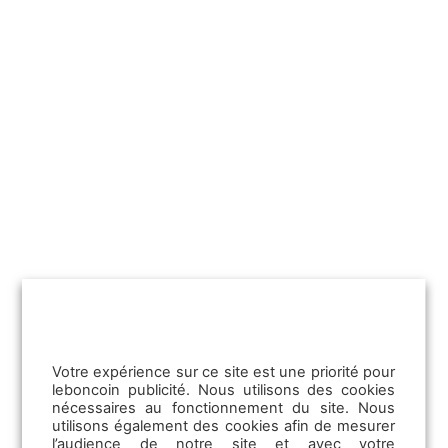
Posez votre question
Publicit
Cette vidéo vous a-t-elle été utile ?
Pour bénéficier de ces fonctionnalités :
Emploi
Les offres d’emploi
Votre expérience sur ce site est une priorité pour
leboncoin publicité. Nous utilisons des cookies
Les solutions TPE
nécessaires au fonctionnement du site. Nous
La Communication RH
utilisons également des cookies afin de mesurer
La CVthèque
l’audience de notre site et avec votre