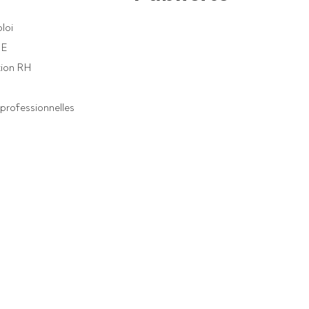
loi
PE
ion RH
professionnelles