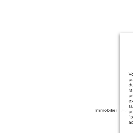
V
pu
d
l
p
e
s
Immobilier
Auto
p
"
a