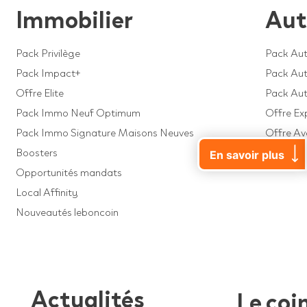
Immobilier
Aut
Pack Privilège
Pack Aut
Pack Impact+
Pack Auto
Offre Elite
Pack Au
Pack Immo Neuf Optimum
Offre Ex
Pack Immo Signature Maisons Neuves
Offre A
Boosters
Offre Dé
En savoir plus
Opportunités mandats
Local Affinity
Nouveautés leboncoin
Actualités
Le coi