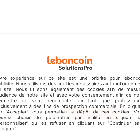
otre expérience sur ce site est une priorité pour lebonco
blicité. Nous utilisons des cookies nécessaires au fonctionnem
u site. Nous utilisons également des cookies afin de mesur
’audience de notre site et avec votre consentement afin de no
ermettre de vous recontacter en tant que professionn
xclusivement à des fins de prospection commerciale. En cliqua
ur "Accepter" vous permettez le dépôt de ces cookies. Vo
Contactez-nous
mobile
Emploi
ouvez choisir de paramétrer par finalité en cliquant s
Commerces
Menu
& Services
personnaliser" ou les refuser en cliquant sur "Continuer sa
ccepter"