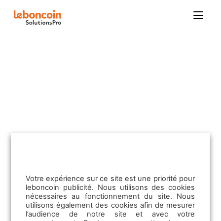
Facebook
LinkedIn
Twitter
Email
Copy
Link
Immobilier
Contactez-nous
Pack Privilège
Pack Impact+
Offre Elite
Pack Immo Neuf Optimum
Votre expérience sur ce site est une priorité pour
Pack Immo Signature Maisons Neuves
leboncoin publicité. Nous utilisons des cookies
nécessaires au fonctionnement du site. Nous
Boosters
utilisons également des cookies afin de mesurer
Opportunités mandats
l’audience de notre site et avec votre