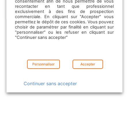
consentement afin de nous permettre de vous
Local Affinity
recontacter en tant que professionnel
Nouveautés leboncoin
exclusivement à des fins de prospection
Informations légales
commerciale. En cliquant sur "Accepter" vous
permettez le dépôt de ces cookies. Vous pouvez
choisir de paramétrer par finalité en cliquant sur
"personnaliser" ou les refuser en cliquant sur
Mentions légales
"Continuer sans accepter"
CGU
Publicit
Solutions Pro
Politique de confidentialité
Personnaliser
Accepter
Emploi
Continuer sans accepter
leboncoin Publicité
Les offres d’emploi
Les solutions TPE
leboncoin
La Communication RH
La CVthèque
Les Formations professionnelles
Agriaffaires